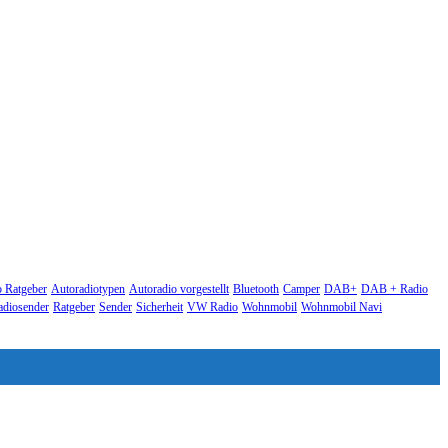
o Ratgeber
Autoradiotypen
Autoradio vorgestellt
Bluetooth
Camper
DAB+
DAB + Radio
adiosender
Ratgeber
Sender
Sicherheit
VW Radio
Wohnmobil
Wohnmobil Navi