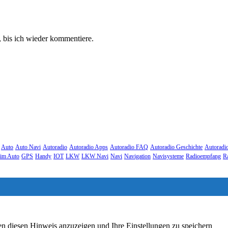
 bis ich wieder kommentiere.
Auto
Auto Navi
Autoradio
Autoradio Apps
Autoradio FAQ
Autoradio Geschichte
Autoradi
im Auto
GPS
Handy
IOT
LKW
LKW Navi
Navi
Navigation
Navisysteme
Radioempfang
R
en diesen Hinweis anzuzeigen und Ihre Einstellungen zu speichern