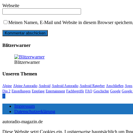
Webseite
Meinen Namen, E-Mail und Website in diesem Browser speichern,
Blitzerwarner
Blitzerwarner
Unseren Themen
Alpine
Alpine Autoradio
Android
Android Autoradio
Android Ratgeber
Anschließen
Apps
Din 2
Einstellungen
Empfang
Entertainment
Fachbegriffe
FAQ
Geschichte
Google
Google 
Impressum
Datenschutzerklärung
autoradio-magazin.de
Diese Website setzt Cookies ein. Lustigerweise hauptsächlich um Ihn