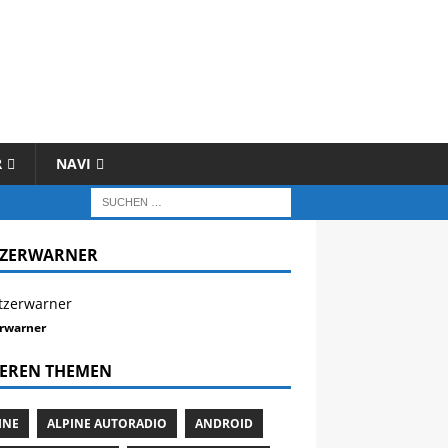
R
NAVI
TZERWARNER
erwarner
EREN THEMEN
INE
ALPINE AUTORADIO
ANDROID