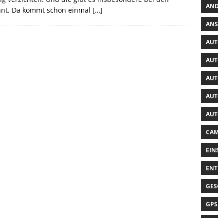
AND
nnt. Da kommt schon einmal
[…]
ANS
AUT
AUT
AUT
AUT
AUT
CAM
EIN
ENT
GES
GPS