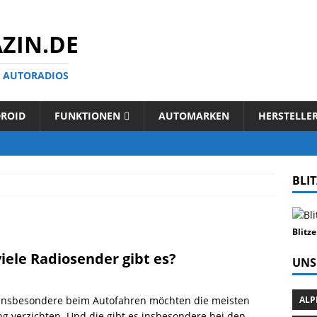
ZIN.DE
N AUTORADIOS
ROID
FUNKTIONEN
AUTOMARKEN
HERSTELLE
BLI
Blitz
iele Radiosender gibt es?
UNS
 Insbesondere beim Autofahren möchten die meisten
ALP
g verzichten. Und die gibt es insbesondere bei den