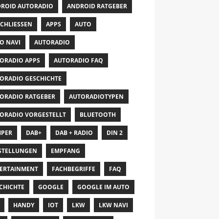
ROID AUTORADIO
ANDROID RATGEBER
CHLIESSEN
APPS
AUTO
O NAVI
AUTORADIO
ORADIO APPS
AUTORADIO FAQ
ORADIO GESCHICHTE
ORADIO RATGEBER
AUTORADIOTYPEN
ORADIO VORGESTELLT
BLUETOOTH
PER
DAB+
DAB + RADIO
DIN 2
STELLUNGEN
EMPFANG
ERTAINMENT
FACHBEGRIFFE
FAQ
CHICHTE
GOOGLE
GOOGLE IM AUTO
HANDY
IOT
LKW
LKW NAVI