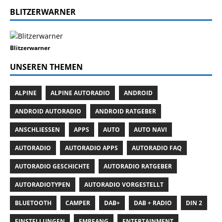
BLITZERWARNER
Blitzerwarner
UNSEREN THEMEN
ALPINE
ALPINE AUTORADIO
ANDROID
ANDROID AUTORADIO
ANDROID RATGEBER
ANSCHLIESSEN
APPS
AUTO
AUTO NAVI
AUTORADIO
AUTORADIO APPS
AUTORADIO FAQ
AUTORADIO GESCHICHTE
AUTORADIO RATGEBER
AUTORADIOTYPEN
AUTORADIO VORGESTELLT
BLUETOOTH
CAMPER
DAB+
DAB + RADIO
DIN 2
EINSTELLUNGEN
EMPFANG
ENTERTAINMENT