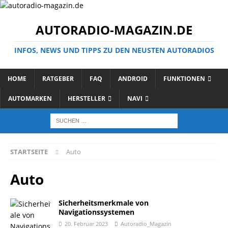
AUTORADIO-MAGAZIN.DE
INFOS, NEWS UND TIPPS ZU DEN NEUSTEN AUTORADIOS
HOME
RATGEBER
FAQ
ANDROID
FUNKTIONEN
AUTOMARKEN
HERSTELLER
NAVI
STARTSEITE
Auto
Auto
Sicherheitsmerkmale von
Navigationssystemen
20. Februar 2023
Autoradio_Magazin