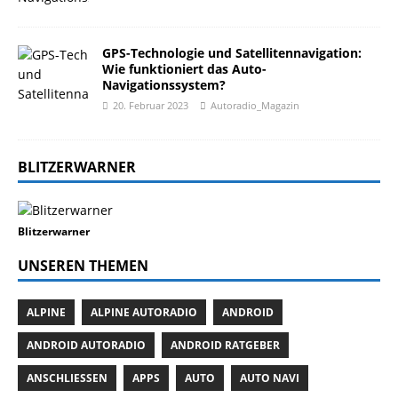
GPS-Technologie und Satellitennavigation:
Wie funktioniert das Auto-
Navigationssystem?
20. Februar 2023
Autoradio_Magazin
BLITZERWARNER
Blitzerwarner
UNSEREN THEMEN
ALPINE
ALPINE AUTORADIO
ANDROID
ANDROID AUTORADIO
ANDROID RATGEBER
ANSCHLIESSEN
APPS
AUTO
AUTO NAVI