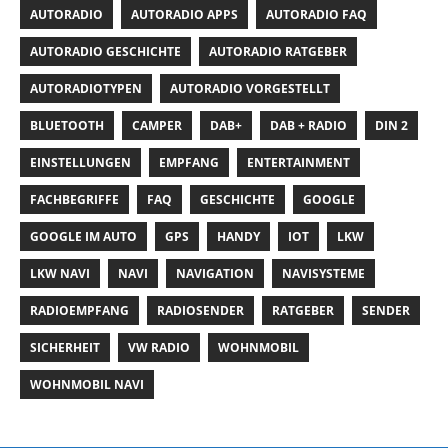
AUTORADIO
AUTORADIO APPS
AUTORADIO FAQ
AUTORADIO GESCHICHTE
AUTORADIO RATGEBER
AUTORADIOTYPEN
AUTORADIO VORGESTELLT
BLUETOOTH
CAMPER
DAB+
DAB + RADIO
DIN 2
EINSTELLUNGEN
EMPFANG
ENTERTAINMENT
FACHBEGRIFFE
FAQ
GESCHICHTE
GOOGLE
GOOGLE IM AUTO
GPS
HANDY
IOT
LKW
LKW NAVI
NAVI
NAVIGATION
NAVISYSTEME
RADIOEMPFANG
RADIOSENDER
RATGEBER
SENDER
SICHERHEIT
VW RADIO
WOHNMOBIL
WOHNMOBIL NAVI