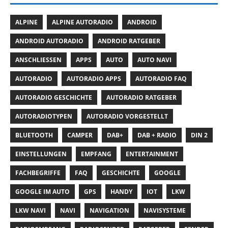
ALPINE
ALPINE AUTORADIO
ANDROID
ANDROID AUTORADIO
ANDROID RATGEBER
ANSCHLIESSEN
APPS
AUTO
AUTO NAVI
AUTORADIO
AUTORADIO APPS
AUTORADIO FAQ
AUTORADIO GESCHICHTE
AUTORADIO RATGEBER
AUTORADIOTYPEN
AUTORADIO VORGESTELLT
BLUETOOTH
CAMPER
DAB+
DAB + RADIO
DIN 2
EINSTELLUNGEN
EMPFANG
ENTERTAINMENT
FACHBEGRIFFE
FAQ
GESCHICHTE
GOOGLE
GOOGLE IM AUTO
GPS
HANDY
IOT
LKW
LKW NAVI
NAVI
NAVIGATION
NAVISYSTEME