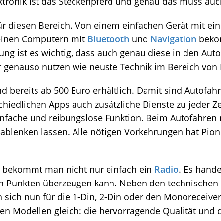
ktronik ist das Steckenpferd und genau das muss auc
 für diesen Bereich. Von einem einfachen Gerät mit 
leinen Computern mit
Bluetooth
und
Navigation
bekom
erung ist es wichtig, dass auch genau diese in den A
 genauso nutzen wie neuste Technik im Bereich von
nd bereits ab 500 Euro erhältlich. Damit sind Autofa
iedlichen Apps auch zusätzliche Dienste zu jeder Ze
 einfache und reibungslose Funktion. Beim Autofahre
t ablenken lassen. Alle nötigen Vorkehrungen hat Pio
n bekommt man nicht nur einfach ein
Radio
. Es hande
en Punkten überzeugen kann. Neben den technischen P
ich nun für die 1-Din, 2-Din oder den Monoreceiver 
llen Modellen gleich: die hervorragende Qualität und d