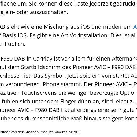
äche um. Sie können diese Taste jederzeit gedrückt 
 ein- oder auszuschalten.
 DAB sieht wie eine Mischung aus iOS und modernem
A
Basis IOS. Es gibt eine Art Vorinstallation. Dies ist a
ht üblich.
 F980 DAB in CarPlay ist vor allem für einen Aftermark
uf dem Startbildschirm des Pioneer AVIC – F980 DAB
hlossen ist. Das Symbol „Jetzt spielen“ von startet 
om verbundenen iPhone stammt. Der Pioneer AVIC – F9
pazitiven Touchscreens die weniger bevorzugte Option
fühlen sich unter dem Finger dünn an, sind leicht zu 
Pioneer AVIC – F980 DAB hat allerdings eine sehr gut
 über das durchschnittliche Maß hinaus steigern konn
 / Bilder von der Amazon Product Advertising API