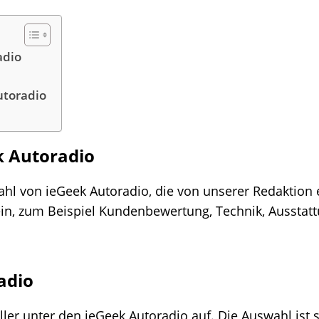
adio
utoradio
k Autoradio
wahl von ieGeek Autoradio, die von unserer Redaktio
 ein, zum Beispiel Kundenbewertung, Technik, Ausstat
adio
eller unter den ieGeek Autoradio auf. Die Auswahl ist s