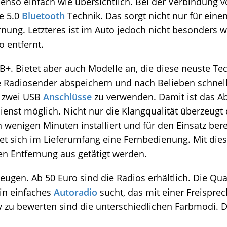
benso einfach wie übersichtlich. Bei der Verbindun
te 5.0
Bluetooth
Technik. Das sorgt nicht nur für eine
rnung. Letzteres ist im Auto jedoch nicht besonders 
o entfernt.
B+. Bietet aber auch Modelle an, die diese neuste Te
e Radiosender abspeichern und nach Belieben schnell
, zwei USB
Anschlüsse
zu verwenden. Damit ist das A
st möglich. Nicht nur die Klangqualität überzeugt d
in wenigen Minuten installiert und für den Einsatz be
t sich im Lieferumfang eine Fernbedienung. Mit dies
n Entfernung aus getätigt werden.
ugen. Ab 50 Euro sind die Radios erhältlich. Die Qua
ein einfaches
Autoradio
sucht, das mit einer Freisprec
tiv zu bewerten sind die unterschiedlichen Farbmodi.