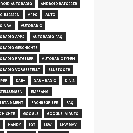
ROID AUTORADIO
ANDROID RATGEBER
CHLIESSEN
APPS
AUTO
O NAVI
AUTORADIO
ORADIO APPS
AUTORADIO FAQ
ORADIO GESCHICHTE
ORADIO RATGEBER
AUTORADIOTYPEN
ORADIO VORGESTELLT
BLUETOOTH
PER
DAB+
DAB + RADIO
DIN 2
STELLUNGEN
EMPFANG
ERTAINMENT
FACHBEGRIFFE
FAQ
CHICHTE
GOOGLE
GOOGLE IM AUTO
HANDY
IOT
LKW
LKW NAVI