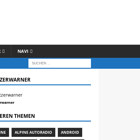
R
NAVI
TZERWARNER
erwarner
EREN THEMEN
INE
ALPINE AUTORADIO
ANDROID