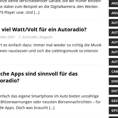
nze Reihe verschiedenster Geräte, die wir früher einzeln
AND
dabei zum Beispiel an die Digitalkamera, den Wecker,
P3-Player usw. Und
[…]
ANS
AUT
 viel Watt/Volt für ein Autoradio?
AUT
 März 2021
Autoradio_Magazin
AUT
t es einfach dazu: Immer mal wieder so richtig die Musik
nen rauslassen und sich die Lieblingsmusik so intensiv
AUT
AUT
CAM
che Apps sind sinnvoll für das
oradio?
EIN
ENT
nfach das eigene Smartphone im Auto bieten unzählige
GES
, Blitzerwarnungen oder neusten Börsennachrichten – für
elle Apps. Doch was braucht
[…]
GPS