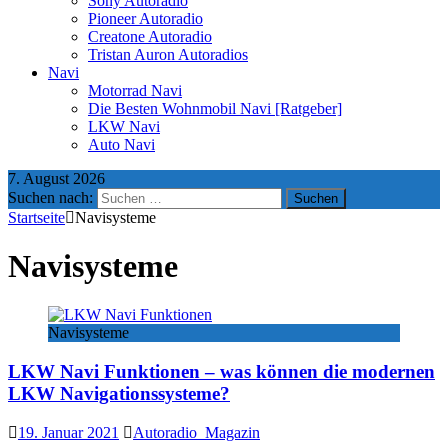
Sony Autoradio
Pioneer Autoradio
Creatone Autoradio
Tristan Auron Autoradios
Navi
Motorrad Navi
Die Besten Wohnmobil Navi [Ratgeber]
LKW Navi
Auto Navi
7. August 2026
Suchen nach:
Startseite
Navisysteme
Navisysteme
Navisysteme
LKW Navi Funktionen – was können die modernen
LKW Navigationssysteme?
19. Januar 2021
Autoradio_Magazin