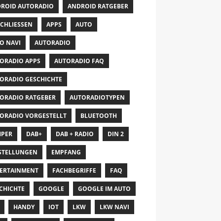
ROID AUTORADIO
ANDROID RATGEBER
CHLIESSEN
APPS
AUTO
O NAVI
AUTORADIO
ORADIO APPS
AUTORADIO FAQ
ORADIO GESCHICHTE
ORADIO RATGEBER
AUTORADIOTYPEN
ORADIO VORGESTELLT
BLUETOOTH
PER
DAB+
DAB + RADIO
DIN 2
STELLUNGEN
EMPFANG
ERTAINMENT
FACHBEGRIFFE
FAQ
CHICHTE
GOOGLE
GOOGLE IM AUTO
HANDY
IOT
LKW
LKW NAVI