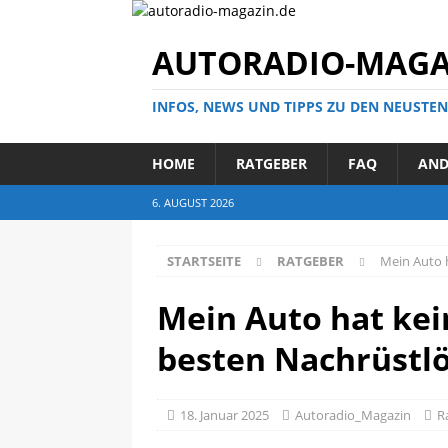
AUTORADIO-MAGA
INFOS, NEWS UND TIPPS ZU DEN NEUSTE
HOME
RATGEBER
FAQ
AND
6. AUGUST 2026
STARTSEITE
RATGEBER
Mein Auto 
Mein Auto hat kein
besten Nachrüstl
18. Januar 2025
Autoradio_Magazin
R