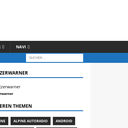
R
NAVI
TZERWARNER
erwarner
EREN THEMEN
INE
ALPINE AUTORADIO
ANDROID