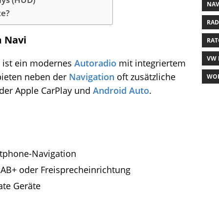
NAV
te?
RAD
m Navi
RAT
VW 
 ist ein modernes
Autoradio
mit integriertem
bieten neben der
Navigation
oft zusätzliche
WOH
der Apple CarPlay und
Android Auto
.
rtphone-Navigation
DAB+ oder Freisprecheinrichtung
ate Geräte