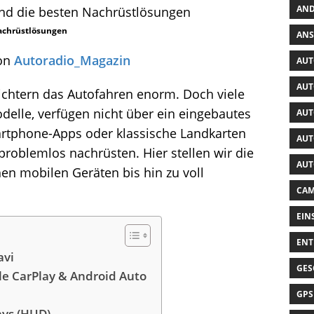
AND
Nachrüstlösungen
ANS
von
Autoradio_Magazin
AUT
AUT
chtern das Autofahren enorm. Doch viele
delle, verfügen nicht über ein eingebautes
AUT
artphone-Apps oder klassische Landkarten
AUT
problemlos nachrüsten. Hier stellen wir die
AUT
en mobilen Geräten bis hin zu voll
CAM
EIN
ENT
avi
GES
le CarPlay & Android Auto
GPS
ays (HUD)