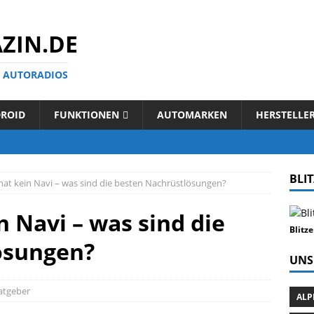
ZIN.DE
N AUTORADIOS
ROID
FUNKTIONEN
AUTOMARKEN
HERSTELLE
BLI
hat kein Navi – was sind die besten Nachrüstlösungen?
 Navi – was sind die
Blitz
ösungen?
UNS
atgeber
ALP