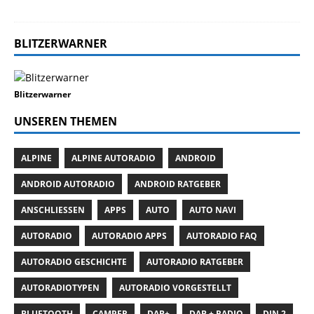
BLITZERWARNER
Blitzerwarner
UNSEREN THEMEN
ALPINE
ALPINE AUTORADIO
ANDROID
ANDROID AUTORADIO
ANDROID RATGEBER
ANSCHLIESSEN
APPS
AUTO
AUTO NAVI
AUTORADIO
AUTORADIO APPS
AUTORADIO FAQ
AUTORADIO GESCHICHTE
AUTORADIO RATGEBER
AUTORADIOTYPEN
AUTORADIO VORGESTELLT
BLUETOOTH
CAMPER
DAB+
DAB + RADIO
DIN 2