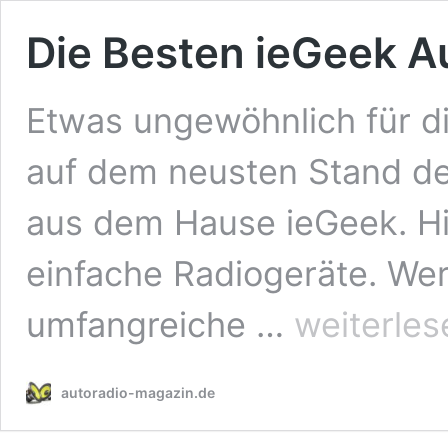
Die Besten ieGeek A
Etwas ungewöhnlich für di
auf dem neusten Stand de
aus dem Hause ieGeek. Hi
einfache Radiogeräte. Wer
Die
umfangreiche …
weiterles
Besten
ieGeek
Autoradio
autoradio-magazin.de
[Ratgeber]